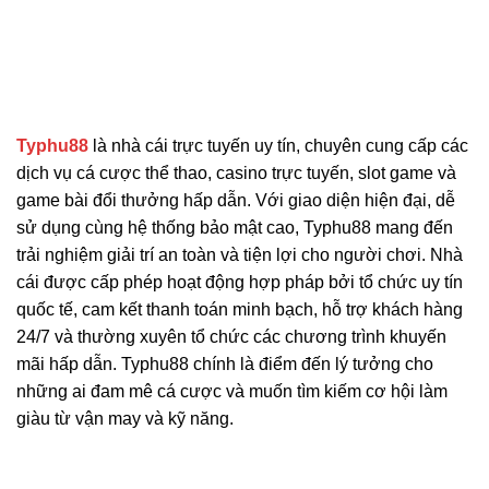
Typhu88
là nhà cái trực tuyến uy tín, chuyên cung cấp các
dịch vụ cá cược thể thao, casino trực tuyến, slot game và
game bài đổi thưởng hấp dẫn. Với giao diện hiện đại, dễ
sử dụng cùng hệ thống bảo mật cao, Typhu88 mang đến
trải nghiệm giải trí an toàn và tiện lợi cho người chơi. Nhà
cái được cấp phép hoạt động hợp pháp bởi tổ chức uy tín
quốc tế, cam kết thanh toán minh bạch, hỗ trợ khách hàng
24/7 và thường xuyên tổ chức các chương trình khuyến
mãi hấp dẫn. Typhu88 chính là điểm đến lý tưởng cho
những ai đam mê cá cược và muốn tìm kiếm cơ hội làm
giàu từ vận may và kỹ năng.