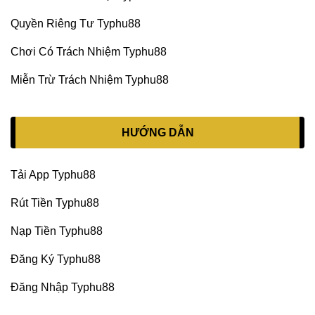
Quyền Riêng Tư Typhu88
Chơi Có Trách Nhiệm Typhu88
Miễn Trừ Trách Nhiệm Typhu88
HƯỚNG DẪN
Tải App Typhu88
Rút Tiền Typhu88
Nạp Tiền Typhu88
Đăng Ký Typhu88
Đăng Nhập Typhu88