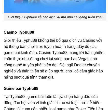
Giới thiệu Typhu88 về các dịch vụ mà nhà cái đang triển khai
Casino Typhu88
Giới thiệu Typhu88 không thể bỏ qua dịch vụ Casino với
hệ thống bàn chơi trực tuyến hoành tráng, đầy đủ các
game bài kinh điển. Casino Typhu88 mang tới trải nghiệm
chân thực như đang chơi tại sòng bạc Las Vegas nhờ
công nghệ truyền phát hiện đại. Đội ngũ Dealer chuyên
nghiệp và thân thiện sẽ giúp người chơi có cảm giác hào
hứng suốt quá trình tham gia.
Game bài Typhu88
Tại Typhu88, game bài luôn là lựa chọn hàng đầu của
đông đảo hội viên vì tính giải trí cao và luật chơi dễ hiểu.
Chúng tôi cung cấp nhiều loại game như Poker, Tiến Lên,