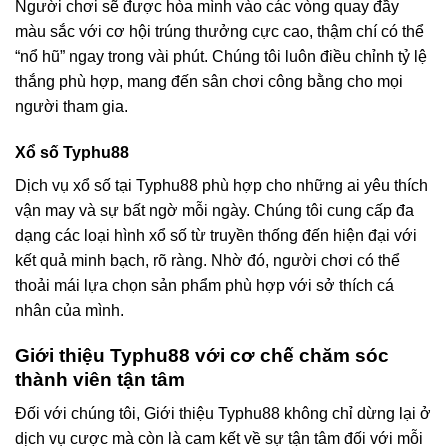
Người chơi sẽ được hòa mình vào các vòng quay đầy
màu sắc với cơ hội trúng thưởng cực cao, thậm chí có thể
“nổ hũ” ngay trong vài phút. Chúng tôi luôn điều chỉnh tỷ lệ
thắng phù hợp, mang đến sân chơi công bằng cho mọi
người tham gia.
Xổ số Typhu88
Dịch vụ xổ số tại Typhu88 phù hợp cho những ai yêu thích
vận may và sự bất ngờ mỗi ngày. Chúng tôi cung cấp đa
dạng các loại hình xổ số từ truyền thống đến hiện đại với
kết quả minh bạch, rõ ràng. Nhờ đó, người chơi có thể
thoải mái lựa chọn sản phẩm phù hợp với sở thích cá
nhân của mình.
Giới thiệu Typhu88 với cơ chế chăm sóc
thành viên tận tâm
Đối với chúng tôi, Giới thiệu Typhu88 không chỉ dừng lại ở
dịch vụ cược mà còn là cam kết về sự tận tâm đối với mỗi