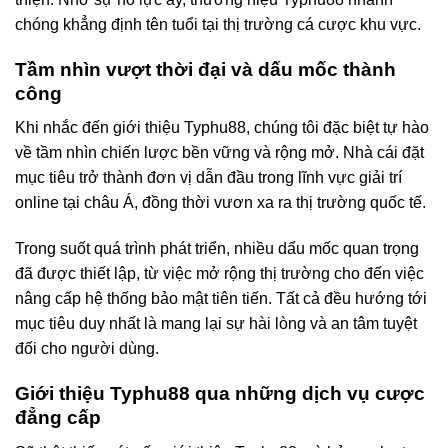
chóng khẳng định tên tuổi tại thị trường cá cược khu vực.
Tầm nhìn vượt thời đại và dấu mốc thành
công
Khi nhắc đến giới thiệu Typhu88, chúng tôi đặc biệt tự hào
về tầm nhìn chiến lược bền vững và rộng mở. Nhà cái đặt
mục tiêu trở thành đơn vị dẫn đầu trong lĩnh vực giải trí
online tại châu Á, đồng thời vươn xa ra thị trường quốc tế.
Trong suốt quá trình phát triển, nhiều dấu mốc quan trọng
đã được thiết lập, từ việc mở rộng thị trường cho đến việc
nâng cấp hệ thống bảo mật tiên tiến. Tất cả đều hướng tới
mục tiêu duy nhất là mang lại sự hài lòng và an tâm tuyệt
đối cho người dùng.
Giới thiệu Typhu88 qua những dịch vụ cược
đẳng cấp