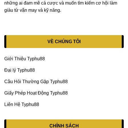
những ai đam mê cá cược và muốn tìm kiếm cơ hội làm
giàu từ vận may và kỹ năng.
VỀ CHÚNG TÔI
Giới Thiệu Typhu88
Đại lý Typhu88
Câu Hỏi Thường Gặp Typhu88
Giấy Phép Hoạt Động Typhu88
Liên Hệ Typhu88
CHÍNH SÁCH