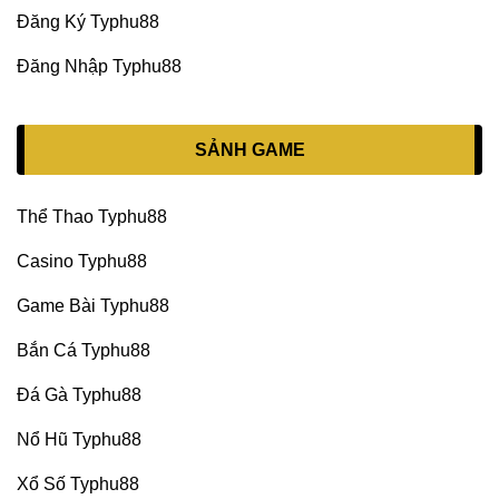
Đăng Ký Typhu88
Đăng Nhập Typhu88
SẢNH GAME
Thể Thao Typhu88
Casino Typhu88
Game Bài Typhu88
Bắn Cá Typhu88
Đá Gà Typhu88
Nổ Hũ Typhu88
Xổ Số Typhu88