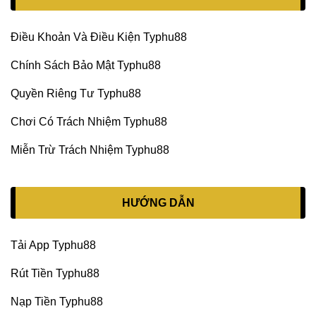
Điều Khoản Và Điều Kiện Typhu88
Chính Sách Bảo Mật Typhu88
Quyền Riêng Tư Typhu88
Chơi Có Trách Nhiệm Typhu88
Miễn Trừ Trách Nhiệm Typhu88
HƯỚNG DẪN
Tải App Typhu88
Rút Tiền Typhu88
Nạp Tiền Typhu88