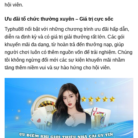
hội viên.
Ưu đãi tổ chức thường xuyên – Giá trị cực sốc
Typhu88 nổi bật với những chương trình ưu đãi hấp dẫn,
diễn ra định kỳ và có giá trị giải thưởng rất lớn. Các gói
khuyến mãi đa dạng, từ hoàn trả đến thưởng nạp, giúp
người chơi luôn có thêm nguồn vốn để trải nghiệm. Chúng
tôi không ngừng đổi mới các sự kiện khuyến mãi nhằm
tăng thêm niềm vui và sự hào hứng cho hội viên.