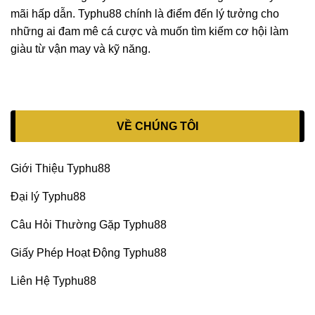
mãi hấp dẫn. Typhu88 chính là điểm đến lý tưởng cho
những ai đam mê cá cược và muốn tìm kiếm cơ hội làm
giàu từ vận may và kỹ năng.
VỀ CHÚNG TÔI
Giới Thiệu Typhu88
Đại lý Typhu88
Câu Hỏi Thường Gặp Typhu88
Giấy Phép Hoạt Động Typhu88
Liên Hệ Typhu88