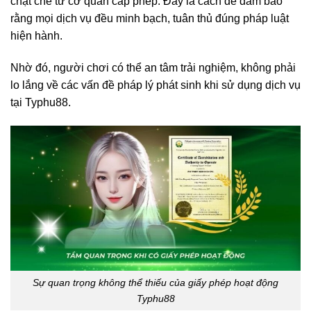
chặt chẽ từ cơ quan cấp phép. Đây là cách để đảm bảo
rằng mọi dịch vụ đều minh bạch, tuân thủ đúng pháp luật
hiện hành.
Nhờ đó, người chơi có thể an tâm trải nghiệm, không phải
lo lắng về các vấn đề pháp lý phát sinh khi sử dụng dịch vụ
tại Typhu88.
Sự quan trọng không thể thiếu của giấy phép hoạt động
Typhu88