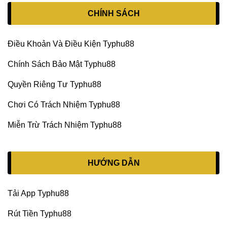
CHÍNH SÁCH
Điều Khoản Và Điều Kiện Typhu88
Chính Sách Bảo Mật Typhu88
Quyền Riêng Tư Typhu88
Chơi Có Trách Nhiệm Typhu88
Miễn Trừ Trách Nhiệm Typhu88
HƯỚNG DẪN
Tải App Typhu88
Rút Tiền Typhu88