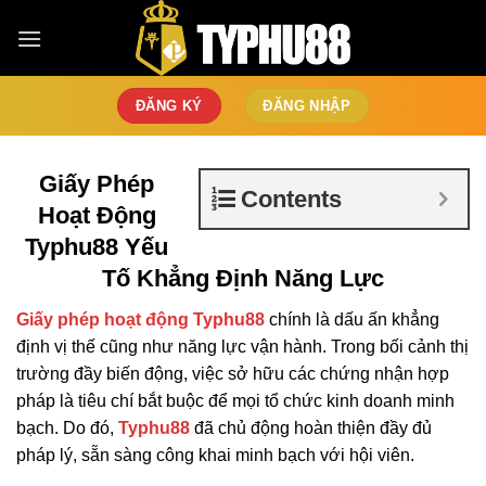
Bỏ
qua
nội
dung
ĐĂNG KÝ
ĐĂNG NHẬP
Giấy Phép
Contents
Hoạt Động
Typhu88 Yếu
Tố Khẳng Định Năng Lực
Giấy phép hoạt động Typhu88
chính là dấu ấn khẳng
định vị thế cũng như năng lực vận hành. Trong bối cảnh thị
trường đầy biến động, việc sở hữu các chứng nhận hợp
pháp là tiêu chí bắt buộc để mọi tổ chức kinh doanh minh
bạch. Do đó,
Typhu88
đã chủ động hoàn thiện đầy đủ
pháp lý, sẵn sàng công khai minh bạch với hội viên.