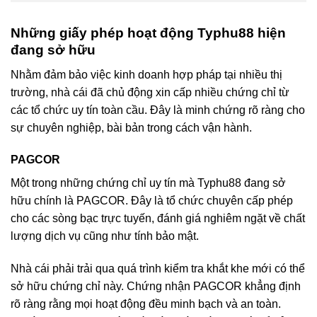
Những giấy phép hoạt động Typhu88 hiện
đang sở hữu
Nhằm đảm bảo việc kinh doanh hợp pháp tại nhiều thị
trường, nhà cái đã chủ động xin cấp nhiều chứng chỉ từ
các tổ chức uy tín toàn cầu. Đây là minh chứng rõ ràng cho
sự chuyên nghiệp, bài bản trong cách vận hành.
PAGCOR
Một trong những chứng chỉ uy tín mà Typhu88 đang sở
hữu chính là PAGCOR. Đây là tổ chức chuyên cấp phép
cho các sòng bạc trực tuyến, đánh giá nghiêm ngặt về chất
lượng dịch vụ cũng như tính bảo mật.
Nhà cái phải trải qua quá trình kiểm tra khắt khe mới có thể
sở hữu chứng chỉ này. Chứng nhận PAGCOR khẳng định
rõ ràng rằng mọi hoạt động đều minh bạch và an toàn.