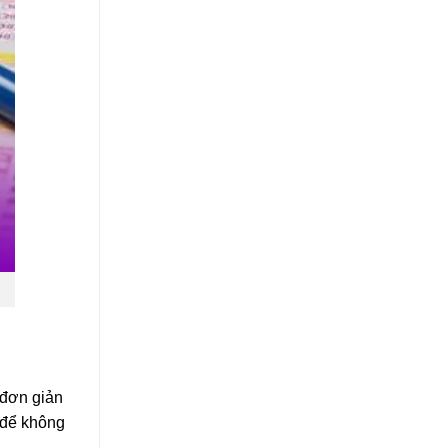
 đơn giản
h để không