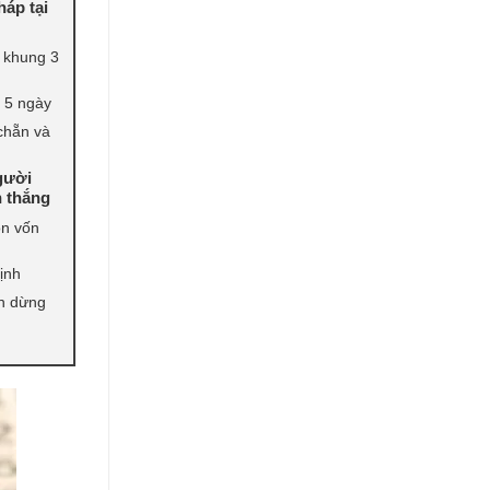
áp tại
 khung 3
 5 ngày
chẵn và
gười
n thắng
n vốn
ịnh
ên dừng