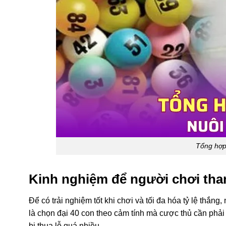
Tổng hợp
Kinh nghiệm để người chơi tha
Để có trải nghiệm tốt khi chơi và tối đa hóa tỷ lệ thắn
là chọn đại 40 con theo cảm tính mà cược thủ cần phải 
bị thua lỗ quá nhiều.