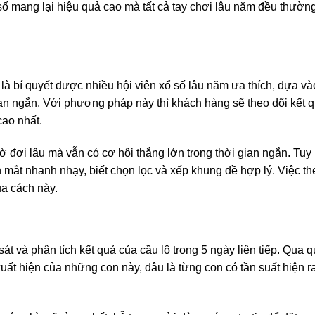
số mang lại hiệu quả cao mà tất cả tay chơi lâu năm đều thườn
là bí quyết được nhiều hội viên xổ số lâu năm ưa thích, dựa và
gian ngắn. Với phương pháp này thì khách hàng sẽ theo dõi kết 
cao nhất.
 đợi lâu mà vẫn có cơ hội thắng lớn trong thời gian ngắn. Tuy 
mắt nhanh nhạy, biết chọn lọc và xếp khung đề hợp lý. Việc th
ủa cách này.
và phân tích kết quả của cầu lô trong 5 ngày liên tiếp. Qua qu
uất hiện của những con này, đâu là từng con có tần suất hiện r