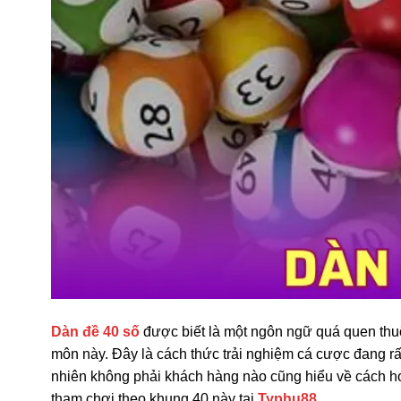
Dàn đề 40 số
được biết là một ngôn ngữ quá quen thuộ
môn này. Đây là cách thức trải nghiệm cá cược đang rấ
nhiên không phải khách hàng nào cũng hiểu về cách ho
tham chơi theo khung 40 này tại
Typhu88
.