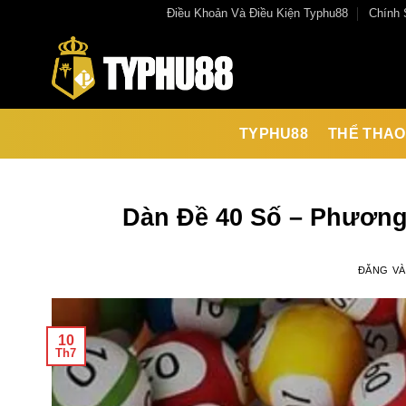
Bỏ
Điều Khoản Và Điều Kiện Typhu88
Chính 
qua
nội
dung
TYPHU88
THỂ THAO
Dàn Đề 40 Số – Phươn
ĐĂNG V
10
Th7