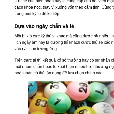
Ưu thế của biện pháp này là cung cấp cho hội viên một 
cách khoa học, thay vì xuống vốn theo cảm tính. Cùng 
trong mọi kỳ lô đề kế tiếp.
Dựa vào ngày chẵn và lẻ
Một bí kíp cực kỳ thú vị khác mà cũng được rất nhiều 
lịch ngày âm hay là dương thì khách cược thủ sẽ xác 
vào các con tương ứng.
Trên thực tế thì kết quả xổ số thường hay có sự phân 
một nhóm chẵn hoặc lẻ xuất hiện nhiều hơn thường ngày
hoàn toàn có thể tận dụng để lựa chọn chính xác.