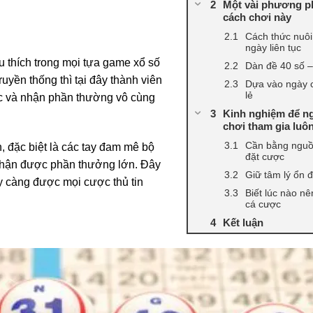
Một vài phương ph
cách chơi này
Cách thức nuôi
ngày liên tục
u thích trong mọi tựa game xổ số
Dàn đề 40 số –
uyền thống thì tại đây thành viên
Dựa vào ngày 
lẻ
ợc và nhận phần thường vô cùng
Kinh nghiệm để n
chơi tham gia luô
Cần bằng nguồ
 đặc biệt là các tay đam mê bộ
đặt cược
 nhận được phần thưởng lớn. Đây
Giữ tâm lý ổn đ
 càng được mọi cược thủ tin
Biết lúc nào n
cá cược
Kết luận