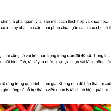
chính là phải quản lý tài sản một cách thích hợp và khoa học.
n cược duy nhất, mà cần phải phân chia ngân sách sao cho có t
g chãi cũng có vai trò quan trọng trong
dàn đề 40 số
. Trong lúc
mất bình tĩnh, rất xảy ra những sự lựa chọn sai lầm không cần 
ạn rõ ràng trong quá trình tham gia. Không nên để bản thân bị cu
 giới cũng sẽ hỗ trợ thành viên quản lý tài chính hiệu quả hơn 