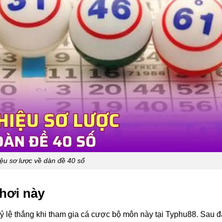
iệu sơ lược về dàn đề 40 số
hơi này
ỷ lệ thắng khi tham gia cá cược bộ môn này tại Typhu88. Sau đ