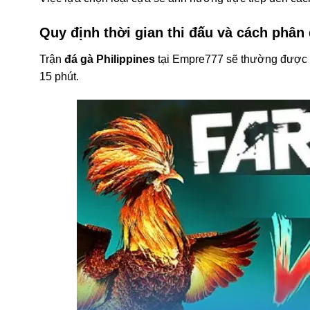
Quy định thời gian thi đấu và cách phân 
Trận
đá gà Philippines
tại Empre777 sẽ thường được ch
15 phút.