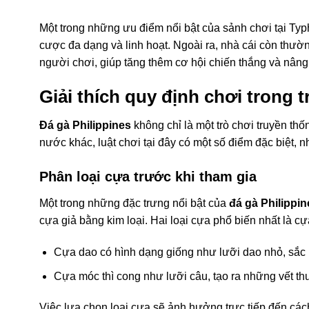
Một trong những ưu điểm nổi bật của sảnh chơi tại Typh
cược đa dạng và linh hoạt. Ngoài ra, nhà cái còn thư
người chơi, giúp tăng thêm cơ hội chiến thắng và nâng c
Giải thích quy định chơi trong t
Đá gà Philippines
không chỉ là một trò chơi truyền th
nước khác, luật chơi tại đây có một số điểm đặc biệt, n
Phân loại cựa trước khi tham gia
Một trong những đặc trưng nổi bật của
đá gà Philippin
cựa giả bằng kim loại. Hai loại cựa phổ biến nhất là c
Cựa dao có hình dạng giống như lưỡi dao nhỏ, sắc 
Cựa móc thì cong như lưỡi câu, tạo ra những vết th
Việc lựa chọn loại cựa sẽ ảnh hưởng trực tiếp đến các