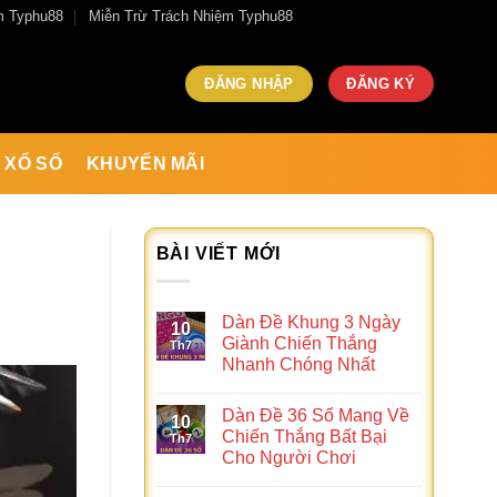
m Typhu88
Miễn Trừ Trách Nhiệm Typhu88
ĐĂNG NHẬP
ĐĂNG KÝ
XỔ SỐ
KHUYẾN MÃI
BÀI VIẾT MỚI
Dàn Đề Khung 3 Ngày
10
Giành Chiến Thắng
Th7
Nhanh Chóng Nhất
Dàn Đề 36 Số Mang Về
10
Chiến Thắng Bất Bại
Th7
Cho Người Chơi