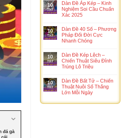
Dàn Đề Áp Kép – Kinh
10
Nghiệm Soi Cầu Chuẩn
Th7
Xác 2025
Dàn Đề 40 Số – Phương
10
Pháp Đổi Đời Cực
Th7
Nhanh Chóng
Dàn Đề Kép Lệch –
10
Chiến Thuật Siêu Đỉnh
Th7
Trúng Lô Triệu
Dàn Đề Bất Tử – Chiến
10
Thuật Nuôi Số Thắng
Th7
Lớn Mỗi Ngày
h đá gà
 cái