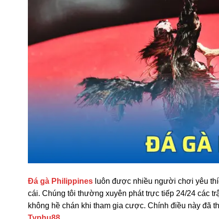
Đá gà Philippines
luôn được nhiều người chơi yêu thíc
cái. Chúng tôi thường xuyên phát trực tiếp 24/24 các tr
không hề chán khi tham gia cược. Chính điều này đã th
Typhu88
.