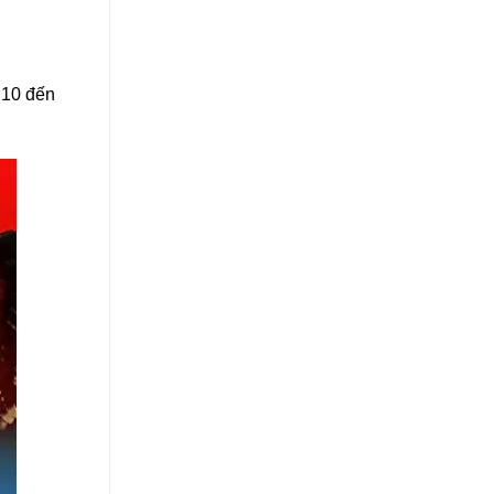
 10 đến