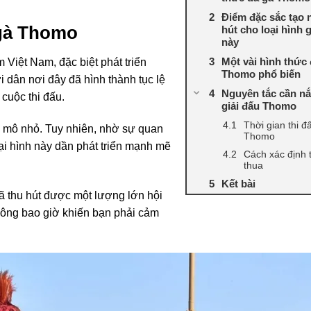
Điểm đặc sắc tạo 
 gà Thomo
hút cho loại hình gi
này
Một vài hình thức 
m Việt Nam, đặc biệt phát triển
Thomo phổ biến
dân nơi đây đã hình thành tục lệ
Nguyên tắc cần n
cuộc thi đấu.
giải đấu Thomo
Thời gian thi đ
y mô nhỏ. Tuy nhiên, nhờ sự quan
Thomo
ại hình này dần phát triển mạnh mẽ
Cách xác định 
thua
Kết bài
đã thu hút được một lượng lớn hội
không bao giờ khiến bạn phải cảm