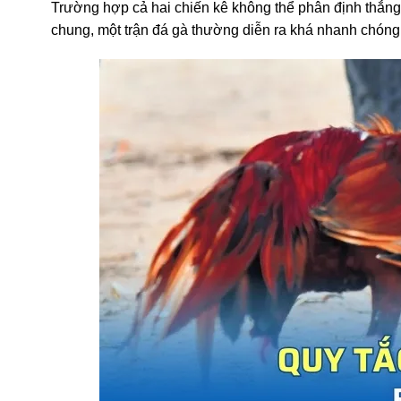
Trường hợp cả hai chiến kê không thể phân định thắng t
chung, một trận đá gà thường diễn ra khá nhanh chóng