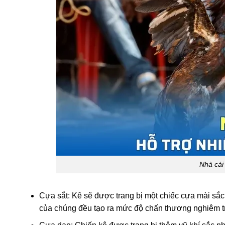
Nhà cái 
Cựa sắt: Kê sẽ được trang bị một chiếc cựa mài sắc
của chúng đều tạo ra mức độ chấn thương nghiêm tr