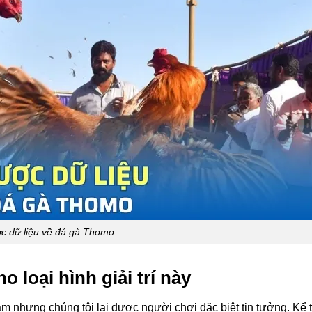
ợc dữ liệu về đá gà Thomo
 loại hình giải trí này
m nhưng chúng tôi lại được người chơi đặc biệt tin tưởng. Kể t