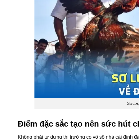
Sơ lư
Điểm đặc sắc tạo nên sức hút cho
Không phải tự dưng thị trường có vô số nhà cái đình đá