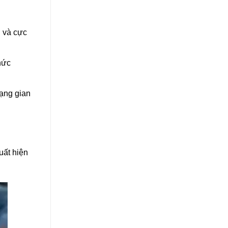
n và cực
hức
rạng gian
uất hiện