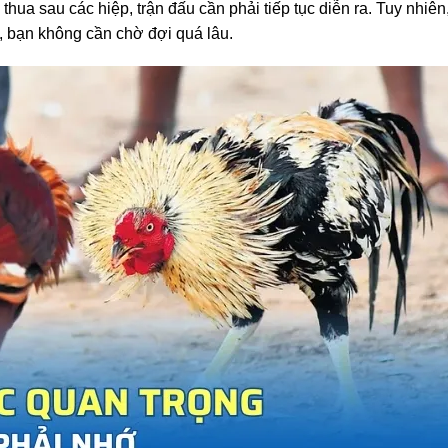
hua sau các hiệp, trận đấu cần phải tiếp tục diễn ra. Tuy nhiên
, bạn không cần chờ đợi quá lâu.