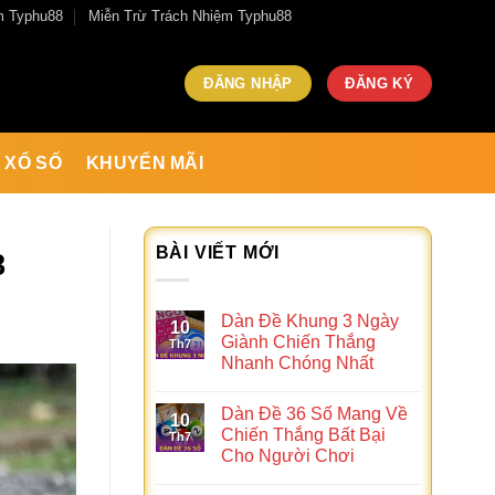
m Typhu88
Miễn Trừ Trách Nhiệm Typhu88
ĐĂNG NHẬP
ĐĂNG KÝ
XỔ SỐ
KHUYẾN MÃI
BÀI VIẾT MỚI
8
Dàn Đề Khung 3 Ngày
10
Giành Chiến Thắng
Th7
Nhanh Chóng Nhất
Dàn Đề 36 Số Mang Về
10
Chiến Thắng Bất Bại
Th7
Cho Người Chơi