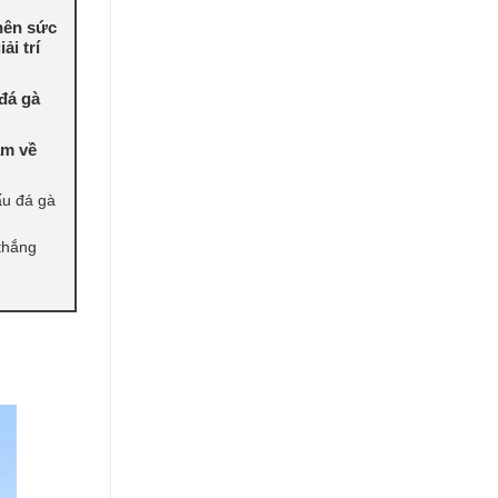
nên sức
ải trí
đá gà
ắm về
ấu đá gà
thắng