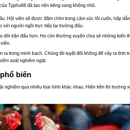
của Typhu88 đã tạo nên tiếng vang không nhỏ.
đấu. Hội viên sẽ được đắm chìm trong cảm xúc lôi cuốn, hấp dẫ
o với người ngồi trực tiếp tại trường đấu.
o dõi trận đấu hơn. Họ còn thường xuyên chia sẻ những kiến t
viên.
n ra trong minh bạch. Chúng tôi tuyệt đối không để xảy ra tình t
 kiểm soát nghiêm ngặt.
 phổ biến
ải nghiệm qua nhiều loại hình khác nhau. Hiện trên thị trường x