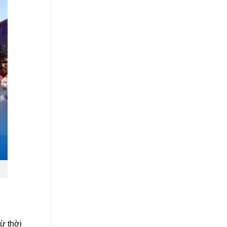
ừ thời