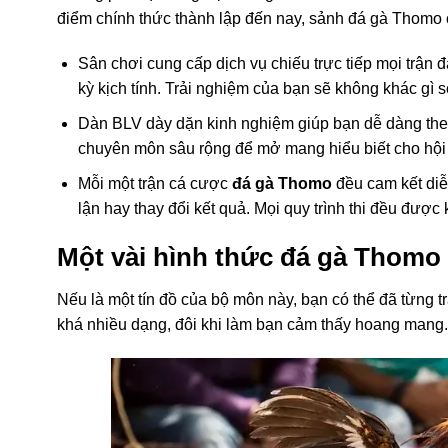
điểm chính thức thành lập đến nay, sảnh đá gà Thomo 
Sân chơi cung cấp dịch vụ chiếu trực tiếp mọi trận 
kỳ kịch tính. Trải nghiệm của bạn sẽ không khác gì s
Dàn BLV dày dặn kinh nghiệm giúp bạn dễ dàng the
chuyên môn sâu rộng để mở mang hiểu biết cho hội 
Mỗi một trận cá cược
đá gà Thomo
đều cam kết diễ
lận hay thay đổi kết quả. Mọi quy trình thi đều được
Một vài hình thức đá gà Thomo
Nếu là một tín đồ của bộ môn này, bạn có thể đã từng tr
khá nhiều dạng, đôi khi làm bạn cảm thấy hoang mang.