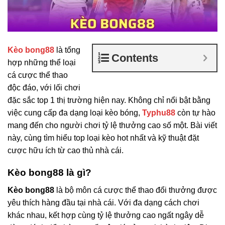
Kèo bong88
là tổng
Contents
hợp những thể loại
cá cược thể thao
độc đáo, với lối chơi
đặc sắc top 1 thị trường hiện nay. Không chỉ nổi bật bằng
việc cung cấp đa dạng loại kèo bóng,
Typhu88
còn tự hào
mang đến cho người chơi tỷ lệ thưởng cao số một. Bài viết
này, cùng tìm hiểu top loại kèo hot nhất và kỹ thuật đặt
cược hữu ích từ cao thủ nhà cái.
Kèo bong88 là gì?
Kèo bong88
là bộ môn cá cược thể thao đổi thưởng được
yêu thích hàng đầu tại nhà cái. Với đa dạng cách chơi
khác nhau, kết hợp cùng tỷ lệ thưởng cao ngất ngây dễ