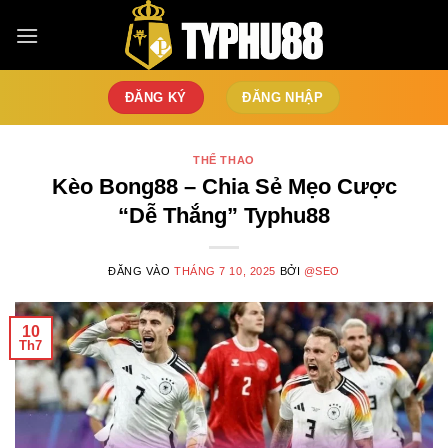
Bỏ
qua
nội
dung
ĐĂNG KÝ
ĐĂNG NHẬP
THỂ THAO
Kèo Bong88 – Chia Sẻ Mẹo Cược
“Dễ Thắng” Typhu88
ĐĂNG VÀO
THÁNG 7 10, 2025
BỞI
@SEO
10
Th7