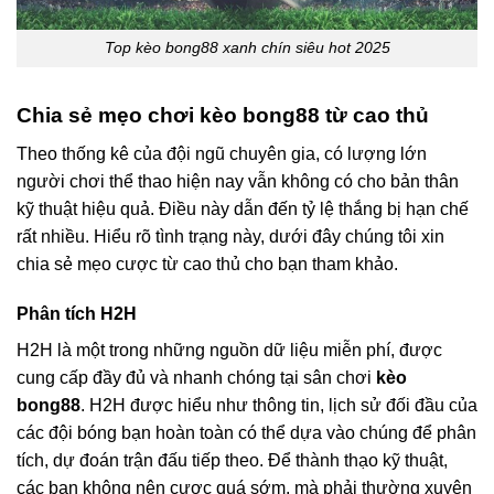
Top kèo bong88 xanh chín siêu hot 2025
Chia sẻ mẹo chơi kèo bong88 từ cao thủ
Theo thống kê của đội ngũ chuyên gia, có lượng lớn
người chơi thể thao hiện nay vẫn không có cho bản thân
kỹ thuật hiệu quả. Điều này dẫn đến tỷ lệ thắng bị hạn chế
rất nhiều. Hiểu rõ tình trạng này, dưới đây chúng tôi xin
chia sẻ mẹo cược từ cao thủ cho bạn tham khảo.
Phân tích H2H
H2H là một trong những nguồn dữ liệu miễn phí, được
cung cấp đầy đủ và nhanh chóng tại sân chơi
kèo
bong88
. H2H được hiểu như thông tin, lịch sử đối đầu của
các đội bóng bạn hoàn toàn có thể dựa vào chúng để phân
tích, dự đoán trận đấu tiếp theo. Để thành thạo kỹ thuật,
các bạn không nên cược quá sớm, mà phải thường xuyên