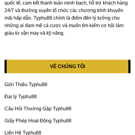
quốc tế, cam kết thanh toán minh bạch, hỗ trợ khách hàng
24/7 và thường xuyên tổ chức các chương trình khuyến
mãi hấp dẫn. Typhu88 chính là điểm đến lý tưởng cho
những ai đam mê cá cược và muốn tìm kiếm cơ hội làm
giàu từ vận may và kỹ năng.
VỀ CHÚNG TÔI
Giới Thiệu Typhu88
Đại lý Typhu88
Câu Hỏi Thường Gặp Typhu88
Giấy Phép Hoạt Động Typhu88
Liên Hệ Typhu88