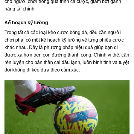
cho người chơi trong quá trình cá cược, giảm bớt gánh
nặng tài chính.
Kế hoạch kỹ lưỡng
Trong tất cả các loại kèo cược bóng đá, đều cần người
chơi phải có một kế hoạch kỹ lưỡng về từng phiếu cược
khác nhau. Đây là phương pháp hiệu quả giúp bạn đi
được xa hơn trên con đường thành công. Chính vì thế, cần
rèn luyện cho bản thân cái đầu lạnh, luôn bình tĩnh và tuyệt
đối không đi kèo dựa theo cảm xúc.